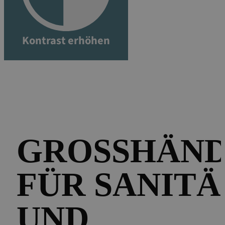
Kontrast erhöhen
GROSSHÄNDL
ÜR SANITÄR-
ND H